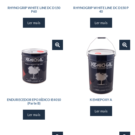
RHYNOGRIP WHITE LINE DC D150
RHYNOGRIP WHITE LINE DC D150 P
P60
40
Ler mais
Ler mais
ENDURECEDOR EPOXÍDICO IE4010
KEMIEPOXY A
(Parte B)
Ler mais
Ler mais