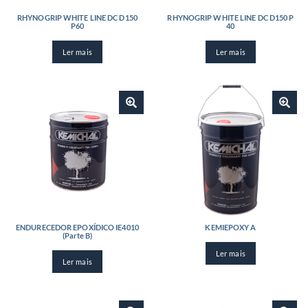
RHYNOGRIP WHITE LINE DC D150
RHYNOGRIP WHITE LINE DC D150 P
P60
40
Ler mais
Ler mais
ENDURECEDOR EPOXÍDICO IE4010
KEMIEPOXY A
(Parte B)
Ler mais
Ler mais