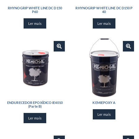
RHYNOGRIP WHITE LINE DC D150
RHYNOGRIP WHITE LINE DC D150 P
P60
40
Ler mais
Ler mais
ENDURECEDOR EPOXÍDICO IE4010
KEMIEPOXY A
(Parte B)
Ler mais
Ler mais