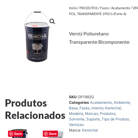
Início
/
PRODUTOS
/
Fases
/
Acabamento
/ VE
POL. TRANSPARENTE 1992 G (Parte A)
Verniz Poliuretano
Transparente Bicomponente
SKU
OP1992G
Produtos
Categories
Acabamento
,
Ambiente
,
Base
,
Fases
,
Interior
,
Kemichal
,
Relacionados
Madeira
,
Marcas
,
Produtos
,
Solvente
,
Suporte
,
Tipo de Produto
,
Vernizes
Marca:
Kemichal
Save
Save