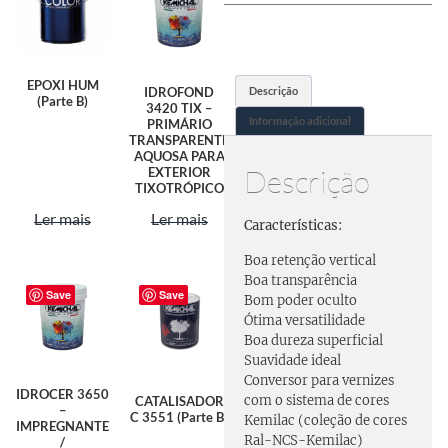
EPOXI HUM
Descrição
IDROFOND
(Parte B)
3420 TIX –
Informação adicional
PRIMÁRIO
TRANSPARENTE
AQUOSA PARA
Descrição
EXTERIOR
TIXOTRÓPICO
Ler mais
Ler mais
Características:
Boa retenção vertical
Boa transparência
Save
Save
Bom poder oculto
Ótima versatilidade
Boa dureza superficial
Suavidade ideal
Conversor para vernizes
IDROCER 3650
com o sistema de cores
CATALISADOR
–
C 3551 (Parte B)
Kemilac (coleção de cores
IMPREGNANTE
Ral-NCS-Kemilac)
/