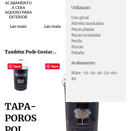
ACABAMENTO
Utilização
:
A CERA
AQUOSO PARA
EXTERIOR
Uso geral
Móveis montados
Ler mais
Ler mais
Peças planas
Peças torneadas
Perfis
Portas
Também Pode Gostar…
Painéis
Acabamento:
Save
Save
Mate -10-20-30-50-60-
80
TAPA-
POROS
POL.