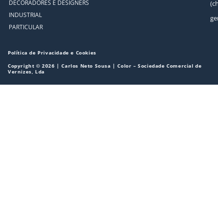
DECORADORES E DESIGNERS
(c
INDUSTRIAL
ge
PARTICULAR
Política de Privacidade e Cookies
Copyright © 2026 | Carlos Neto Sousa | Color – Sociedade Comercial de
Vernizes, Lda