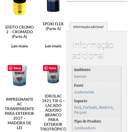
EPOXI FLEX
Informação adicional
EFEITO CROMO
(Parte A)
2 – CROMADO
(Parte A)
Informação
Ler mais
Ler mais
adicional
Save
Save
Ambiente
Interior
Fases
Acabamento
IDROLAC
IMPREGNANTE
3421 TIX G –
Suporte
AC
LACADO
Deck
,
Fachada
,
Madeira
,
TRANSPARENTE
AQUOSO
Parquet
PARA EXTERIOR
BRANCO
2037 –
PARA
Tipo de Produto
MADEIRA DE
EXTERIOR
LEI
Catalisadores
TIXOTRÓPICO