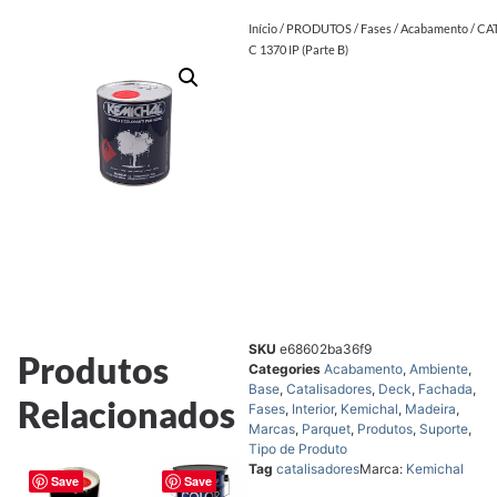
Início
/
PRODUTOS
/
Fases
/
Acabamento
/ CA
C 1370 IP (Parte B)
SKU
e68602ba36f9
Produtos
Categories
Acabamento
,
Ambiente
,
Base
,
Catalisadores
,
Deck
,
Fachada
,
Relacionados
Fases
,
Interior
,
Kemichal
,
Madeira
,
Marcas
,
Parquet
,
Produtos
,
Suporte
,
Tipo de Produto
Tag
catalisadores
Marca:
Kemichal
Save
Save