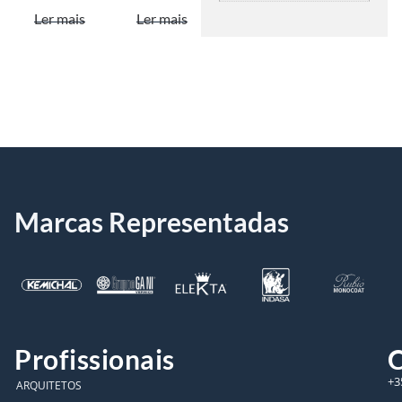
Ler mais
Ler mais
Marcas Representadas
Profissionais
C
+3
ARQUITETOS