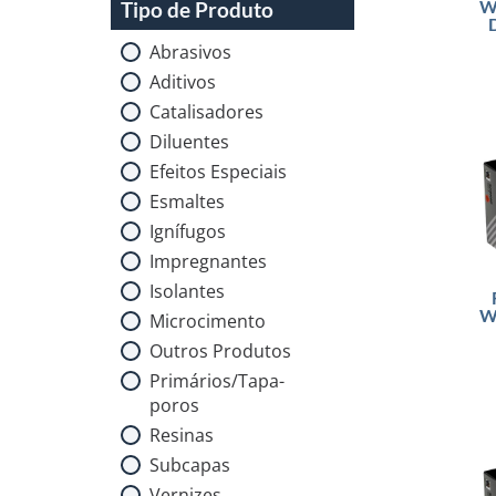
W
Tipo de Produto
Abrasivos
Aditivos
Catalisadores
Diluentes
Efeitos Especiais
Esmaltes
Ignífugos
Impregnantes
Isolantes
W
Microcimento
Outros Produtos
Primários/Tapa-
poros
Resinas
Subcapas
Vernizes