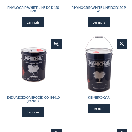
RHYNOGRIP WHITE LINE DC D150
RHYNOGRIP WHITE LINE DC D150 P
P60
40
Ler mais
Ler mais
ENDURECEDOR EPOXÍDICO IE4010
KEMIEPOXY A
(Parte B)
Ler mais
Ler mais