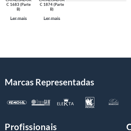
C 1683 (Parte
C 1874 (Parte
B)
B)
Ler mais
Ler mais
Marcas Representadas
Profissionais
C