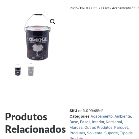
Início
/
PRODUTOS
/
Fases
/
Acabamento
/ KE
SKU
dcf4099e85df
Produtos
Categories
Acabamento
,
Ambiente
,
Base
,
Fases
,
Interior
,
Kemichal
,
Relacionados
Marcas
,
Outros Produtos
,
Parquet
,
Produtos
,
Solvente
,
Suporte
,
Tipo de
Produto