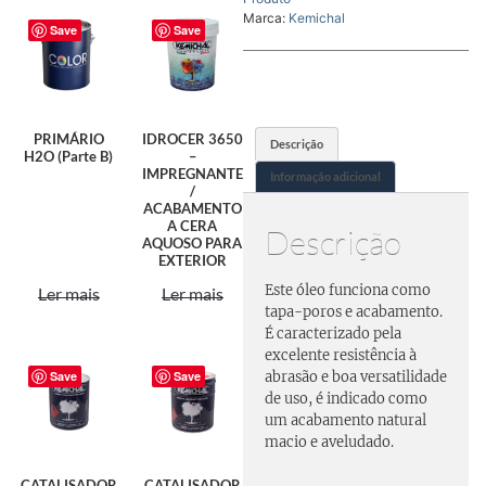
Marca:
Kemichal
Save
Save
PRIMÁRIO
IDROCER 3650
Descrição
H2O (Parte B)
–
IMPREGNANTE
Informação adicional
/
ACABAMENTO
A CERA
Descrição
AQUOSO PARA
EXTERIOR
Este óleo funciona como
Ler mais
Ler mais
tapa-poros e acabamento.
É caracterizado pela
excelente resistência à
Save
Save
abrasão e boa versatilidade
de uso, é indicado como
um acabamento natural
macio e aveludado.
CATALISADOR
CATALISADOR