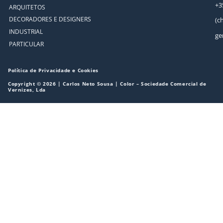
+3
ARQUITETOS
DECORADORES E DESIGNERS
(c
INDUSTRIAL
ge
PARTICULAR
Política de Privacidade e Cookies
Copyright © 2026 | Carlos Neto Sousa | Color – Sociedade Comercial de
Vernizes, Lda