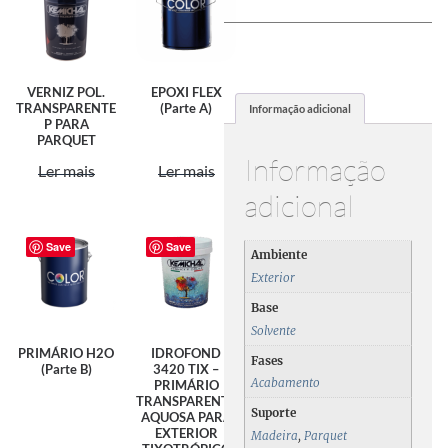
VERNIZ POL.
EPOXI FLEX
TRANSPARENTE
(Parte A)
Informação adicional
P PARA
PARQUET
Informação
Ler mais
Ler mais
adicional
Save
Save
Ambiente
Exterior
Base
Solvente
PRIMÁRIO H2O
IDROFOND
Fases
(Parte B)
3420 TIX –
Acabamento
PRIMÁRIO
TRANSPARENTE
Suporte
AQUOSA PARA
EXTERIOR
Madeira
,
Parquet