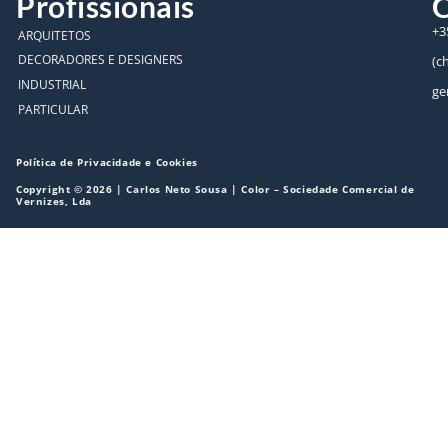
Profissionais
C
+3
ARQUITETOS
DECORADORES E DESIGNERS
(c
INDUSTRIAL
ge
PARTICULAR
Política de Privacidade e Cookies
Copyright © 2026 | Carlos Neto Sousa | Color – Sociedade Comercial de
Vernizes, Lda