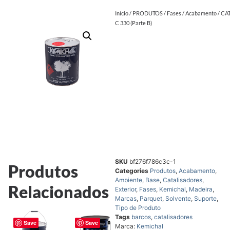
Início
/
PRODUTOS
/
Fases
/
Acabamento
/ CA
C 330 (Parte B)
SKU
bf276f786c3c-1
Produtos
Categories
Produtos
,
Acabamento
,
Ambiente
,
Base
,
Catalisadores
,
Relacionados
Exterior
,
Fases
,
Kemichal
,
Madeira
,
Marcas
,
Parquet
,
Solvente
,
Suporte
,
Tipo de Produto
Tags
barcos
,
catalisadores
Save
Save
Marca:
Kemichal