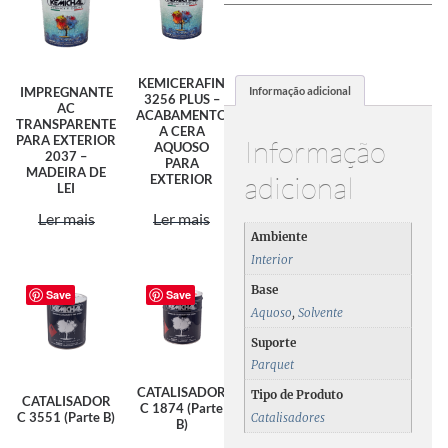
KEMICERAFIN
Informação adicional
IMPREGNANTE
3256 PLUS –
AC
ACABAMENTO
TRANSPARENTE
A CERA
PARA EXTERIOR
Informação
AQUOSO
2037 –
PARA
MADEIRA DE
adicional
EXTERIOR
LEI
Ler mais
Ler mais
Ambiente
Interior
Base
Save
Save
Aquoso
,
Solvente
Suporte
Parquet
CATALISADOR
Tipo de Produto
CATALISADOR
C 1874 (Parte
C 3551 (Parte B)
Catalisadores
B)