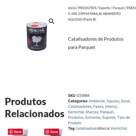
Início
/
PRODUTOS
/
Suporte
/
Parquet
/ END
5-10% 2399 M PARA ACABAMENTO
AQUOSO (Parte B)
Catalisadores de Produtos
para Parquet
SKU
I2399M
Produtos
Categories
Ambiente
,
Aquoso
,
Base
,
Catalisadores
,
Fases
,
Interior
,
Relacionados
Kemichal
,
Marcas
,
Parquet
,
Produtos
,
Solvente
,
Suporte
,
Tipo de
Produto
Tag
catalisadores
Marca:
Kemichal
Save
Save