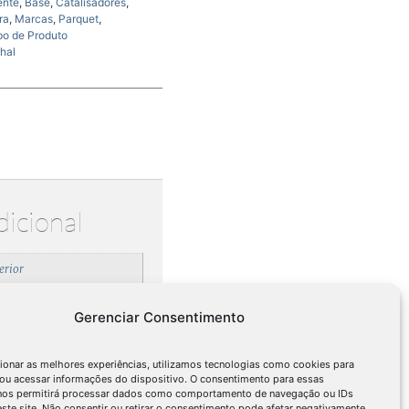
ente
,
Base
,
Catalisadores
,
ra
,
Marcas
,
Parquet
,
po de Produto
hal
dicional
erior
lvente
Gerenciar Consentimento
abamento
deira
,
Parquet
ionar as melhores experiências, utilizamos tecnologias como cookies para
ou acessar informações do dispositivo. O consentimento para essas
talisadores
 nos permitirá processar dados como comportamento de navegação ou IDs
este site. Não consentir ou retirar o consentimento pode afetar negativamente