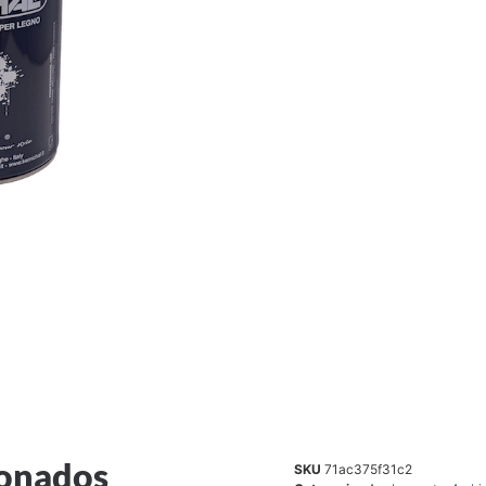
ionados
SKU
71ac375f31c2