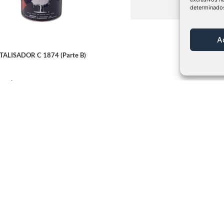
determinados
A
TALISADOR C 1874 (Parte B)
 mais
Marcas Representada