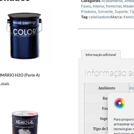
Categories
Acabamento
,
Ambi
Fases
,
Interior
,
Kemichal
,
Madei
Produtos
,
Solvente
,
Suporte
,
Ti
Tag
catalisadores
Marca:
Kemic
Informação adicional
Informação a
IMÁRIO H2O (Parte A)
 mais
Ambiente
Int
Base
So
Fases
Ac
Suporte
Ma
Para proporc
armazenar e/
Tipo de Produto
Ca
tecnologias
exclusivos n