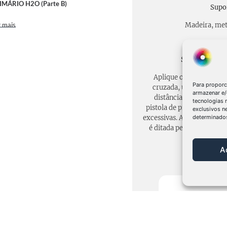
IMÁRIO H2O (Parte B)
Supo
 mais
Madeira, meta
Sistema e cicl
Aplique o acabamento
Para proporc
cruzada, úmida e hom
armazenar e/
distância de aproxima
tecnologias
pistola de pintura e o sup
exclusivos n
determinados
excessivas. A cor final da 
é ditada pela cor ou pelo 
A
Cor