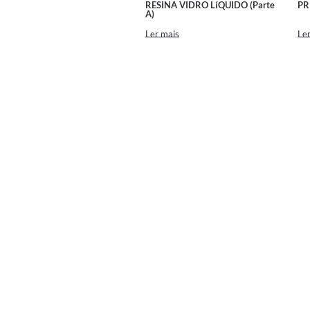
RESINA VIDRO LíQUIDO (Parte
PR
A)
Ler mais
Ler