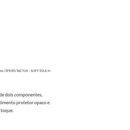
to
/ EFEITO TACTUS – SOFT TOUCH
de dois componentes,
timento protetor opaco e
 toque.