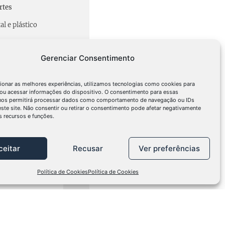
rtes
l e plástico
Gerenciar Consentimento
o de aplicação
 em uma única camada
ionar as melhores experiências, utilizamos tecnologias como cookies para
ogênea, mantendo uma
ou acessar informações do dispositivo. O consentimento para essas
damente 30 cm entre a
 nos permitirá processar dados como comportamento de navegação ou IDs
orte, evitando espessuras
este site. Não consentir ou retirar o consentimento pode afetar negativamente
 recursos e funções.
superfície feita de TACTUS
efeito da base utilizada.
ceitar
Recusar
Ver preferências
es
Política de Cookies
Política de Cookies