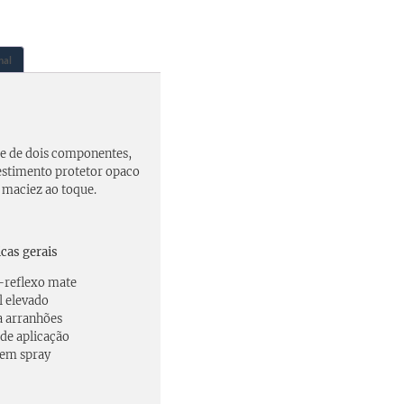
nal
e de dois componentes,
estimento protetor opaco
 maciez ao toque.
icas gerais
-reflexo mate
il elevado
a arranhões
de aplicação
 em spray