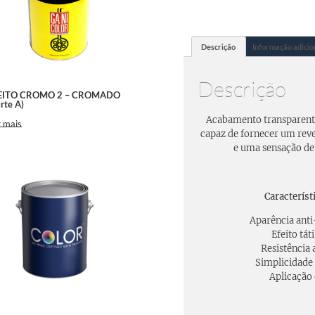
Descrição
Informação adicio
Descrição
EITO CROMO 2 – CROMADO
rte A)
Acabamento transparent
 mais
capaz de fornecer um rev
e uma sensação de
Característ
Aparência anti
Efeito tát
Resistência 
Simplicidade 
Aplicação