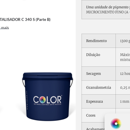
Uma unidade de pigmento
MICROCIMENTO FINO (A 
TALISADOR C 340 S (Parte B)
 mais
Rendimento
1300 
Diluição
Máxi
mistu
Secagem
12 ho
Granulometria
0,25
Espessura
1 mm 
Cores
Acabamento