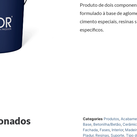
Produto de dois componen
formulado à base de aglome
cimento especiais, resinas s
específicos.
ionados
Categories
Produtos
,
Acabame
Base
,
Betonilha/Betão
,
Cerâmi
Fachada
,
Fases
,
Interior
,
Madei
Pladur
,
Resinas
,
Suporte
,
Tipo d