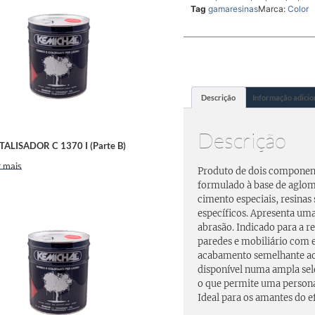
Tag
gamaresinas
Marca:
Color
Descrição
Informação adicio
Descrição
TALISADOR C 1370 I (Parte B)
 mais
Produto de dois componen
formulado à base de aglom
cimento especiais, resinas 
específicos. Apresenta um
abrasão. Indicado para a r
paredes e mobiliário com 
acabamento semelhante ao 
disponível numa ampla sele
o que permite uma persona
Ideal para os amantes do e