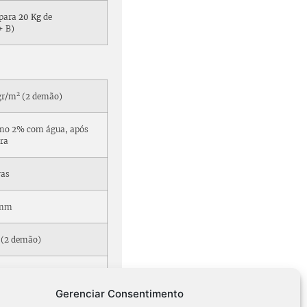
para
20 Kg
de
+ B)
2
gr/m
(2 demão)
mo 2% com água, após
ra
ras
 mm
(2 demão)
Gerenciar Consentimento