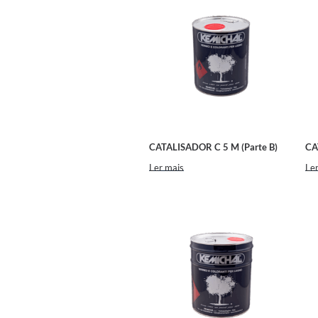
CATALISADOR C 5 M (Parte B)
CA
Ler mais
Ler