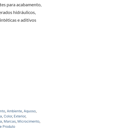
tes para acabamento,
rados hidráulicos,
intéticas e aditivos
nto
,
Ambiente
,
Aquoso
,
ca
,
Color
,
Exterior
,
ra
,
Marcas
,
Microcimento
,
e Produto