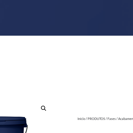
Início
/
PRODUTOS
/
Fases
/
Acabamen