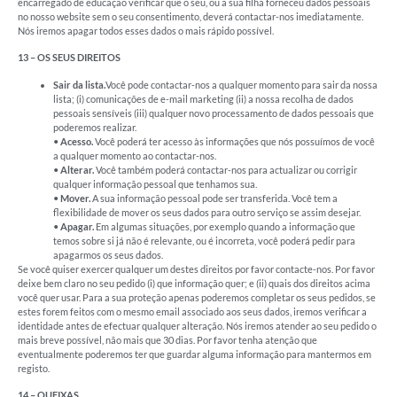
encarregado de educação verificar que o seu, ou a sua filha forneceu dados pessoais
no nosso website sem o seu consentimento, deverá contactar-nos imediatamente.
Nós iremos apagar todos esses dados o mais rápido possível.
13 – OS SEUS DIREITOS
Sair da lista.
Você pode contactar-nos a qualquer momento para sair da nossa
lista; (i) comunicações de e-mail marketing (ii) a nossa recolha de dados
pessoais sensíveis (iii) qualquer novo processamento de dados pessoais que
poderemos realizar.
•
Acesso.
Você poderá ter acesso às informações que nós possuímos de você
a qualquer momento ao contactar-nos.
•
Alterar.
Você também poderá contactar-nos para actualizar ou corrigir
qualquer informação pessoal que tenhamos sua.
•
Mover.
A sua informação pessoal pode ser transferida. Você tem a
flexibilidade de mover os seus dados para outro serviço se assim desejar.
•
Apagar.
Em algumas situações, por exemplo quando a informação que
temos sobre si já não é relevante, ou é incorreta, você poderá pedir para
apagarmos os seus dados.
Se você quiser exercer qualquer um destes direitos por favor contacte-nos. Por favor
deixe bem claro no seu pedido (i) que informação quer; e (ii) quais dos direitos acima
você quer usar. Para a sua proteção apenas poderemos completar os seus pedidos, se
estes forem feitos com o mesmo email associado aos seus dados, iremos verificar a
identidade antes de efectuar qualquer alteração. Nós iremos atender ao seu pedido o
mais breve possível, não mais que 30 dias. Por favor tenha atenção que
eventualmente poderemos ter que guardar alguma informação para mantermos em
registo.
14 – QUEIXAS