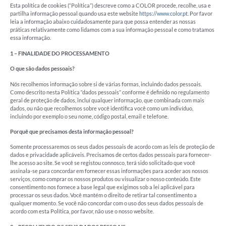
Esta política de cookies (“Política”) descreve como a COLOR procede, recolhe, usa e
partilha informação pessoal quando usa este website
https://www.color.pt
. Por favor
leia a informação abaixo cuidadosamente para que possa entender as nossas
práticas relativamente como lidamos com a sua informação pessoal e como tratamos
essa informação.
1 – FINALIDADE DO PROCESSAMENTO
O que são dados pessoais?
Nós recolhemos informação sobre si de várias formas, incluindo dados pessoais.
Como descrito nesta Política “dados pessoais” conforme é definido no regulamento
geral de proteção de dados, incluí qualquer informação, que combinada com mais
dados, ou não que recolhemos sobre você identifica você como um indivíduo,
incluindo por exemplo o seu nome, código postal, email e telefone.
Porquê que precisamos desta informação pessoal?
Somente processaremos os seus dados pessoais de acordo com as leis de proteção de
dados e privacidade aplicáveis. Precisamos de certos dados pessoais para fornecer-
lhe acesso ao site. Se você se registou connosco, terá sido solicitado que você
assinala-se para concordar em fornecer essas informações para aceder aos nossos
serviços, como comprar os nossos produtos ou visualizar o nosso conteúdo. Este
consentimento nos fornece a base legal que exigimos sob a lei aplicável para
processar os seus dados. Você mantém o direito de retirar tal consentimento a
qualquer momento. Se você não concordar com o uso dos seus dados pessoais de
acordo com esta Política, por favor, não use o nosso website.