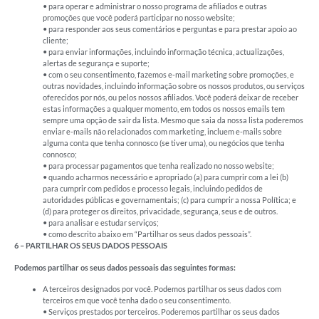
• para operar e administrar o nosso programa de afiliados e outras
promoções que você poderá participar no nosso website;
• para responder aos seus comentários e perguntas e para prestar apoio ao
cliente;
• para enviar informações, incluindo informação técnica, actualizações,
alertas de segurança e suporte;
• com o seu consentimento, fazemos e-mail marketing sobre promoções, e
outras novidades, incluindo informação sobre os nossos produtos, ou serviços
oferecidos por nós, ou pelos nossos afiliados. Você poderá deixar de receber
estas informações a qualquer momento, em todos os nossos emails tem
sempre uma opção de sair da lista. Mesmo que saia da nossa lista poderemos
enviar e-mails não relacionados com marketing, incluem e-mails sobre
alguma conta que tenha connosco (se tiver uma), ou negócios que tenha
connosco;
• para processar pagamentos que tenha realizado no nosso website;
• quando acharmos necessário e apropriado (a) para cumprir com a lei (b)
para cumprir com pedidos e processo legais, incluindo pedidos de
autoridades públicas e governamentais; (c) para cumprir a nossa Política; e
(d) para proteger os direitos, privacidade, segurança, seus e de outros.
• para analisar e estudar serviços;
• como descrito abaixo em “Partilhar os seus dados pessoais”.
6 – PARTILHAR OS SEUS DADOS PESSOAIS
Podemos partilhar os seus dados pessoais das seguintes formas:
A terceiros designados por você. Podemos partilhar os seus dados com
terceiros em que você tenha dado o seu consentimento.
• Serviços prestados por terceiros. Poderemos partilhar os seus dados