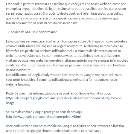
Este cookie permite recordar as escolhas que você já fez no nosso website, como por
exemplo a língua, detalhes de login, assim como outras escolhas que fez que possam
ser personalizadas por si. O propósito deste cookies é relembrar todas as escolhas
que você fez de formar a criar uma experiência mais personalizada sem ter que
inserir novamente os seus dados no nosso website.
– Cookies de análise e performance
Estes cookies servem para recolher a informações sobre o tráfego do nosso website e
como os utilizadores utilização e navegam no website. A informação recolhida não
identifica em particular nenhum utilizador. Inclui o número de visitantes no nosso
website, os websites que indicam o nosso website, as páginas que os utilizadores
visitam, os possíveis websites que eles visitaram anteriormente e outras informações
similares. Nós utilizamos estas informações para melhorar e monitorar a actividade
do nosso website.
Nós utilizamos o Google Analytics com este propósito. Google Analytics utiliza os
seus próprio cookies. É somente utilizado para melhorar a forma como o nosso
website funciona.
Poderá saber mais informação sobre os cookies do Google Analytics aqui:
https://developers.google.com/analytics/devguides/collection/analyticsjs/cookie-
usage
.
Saiba mais como o Google protege os seus dados aqui:
http://www.google.com/analytics/learn/privacy.html
.
Você pode evitar o uso deste cookie do Google Analytics no seu browser ao instalar
uma extensão no google chrome, poderá baixar esta extensão aqui: