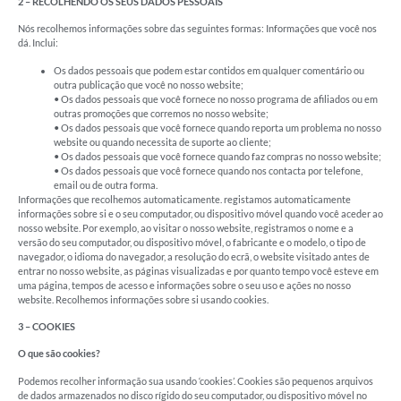
2 – RECOLHENDO OS SEUS DADOS PESSOAIS
Nós recolhemos informações sobre das seguintes formas: Informações que você nos
dá. Inclui:
Os dados pessoais que podem estar contidos em qualquer comentário ou
outra publicação que você no nosso website;
• Os dados pessoais que você fornece no nosso programa de afiliados ou em
outras promoções que corremos no nosso website;
• Os dados pessoais que você fornece quando reporta um problema no nosso
website ou quando necessita de suporte ao cliente;
• Os dados pessoais que você fornece quando faz compras no nosso website;
• Os dados pessoais que você fornece quando nos contacta por telefone,
email ou de outra forma.
Informações que recolhemos automaticamente. registamos automaticamente
informações sobre si e o seu computador, ou dispositivo móvel quando você aceder ao
nosso website. Por exemplo, ao visitar o nosso website, registramos o nome e a
versão do seu computador, ou dispositivo móvel, o fabricante e o modelo, o tipo de
navegador, o idioma do navegador, a resolução do ecrã, o website visitado antes de
entrar no nosso website, as páginas visualizadas e por quanto tempo você esteve em
uma página, tempos de acesso e informações sobre o seu uso e ações no nosso
website. Recolhemos informações sobre si usando cookies.
3 – COOKIES
O que são cookies?
Podemos recolher informação sua usando ‘cookies’. Cookies são pequenos arquivos
de dados armazenados no disco rígido do seu computador, ou dispositivo móvel no