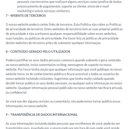
pessoais com terceiros que realizam alguns serviços como (analise de dados,
processamento de pagamentos, suporte ao cliente, envio de e-mail
marketing e outros serviços similares).
7 – WEBSITE DE TERCEIROS
O nosso website poderá conter links de terceiros. Esta Política não cobre as Políticas
de privacidade de terceiros. Estes websites de terceiros tem as suas próprias políticas
de privacidade e não aceitamos qualquer responsabilidade sobre esses websites,
suas funções, ou políticas de privacidade. Por favor leia as políticas de privacidade
destes websites de terceiros antes de submeter qualquer informação.
8 – CONTEÚDO GERADO PELO UTILIZADOR
Poderá partilhar os seus dados pessoais connosco quando submete e gera conteúdo
no nosso website, incluí comentários no blog, mensagens de suporte no nosso
website. Por favor tenha noção que qualquer informação que você publique no nosso
website torna-se de conhecimento publico e ficará acessível a todos os usuários do
nosso website incluindo visitantes. Sugerimos que tenha muito cuidado quando
decidir tornar publico os seus dados pessoais, ou qualquer outra informação no nosso
website. Qualquer informação pessoal publicada no nosso website não ficará privada
ou confidencial.
Se você nos der alguma revisão, ou comentário, nós poderemos tornar publico essas
informações no nosso website.
9 – TRANSFERÊNCIA DE DADOS INTERNACIONAL
As suas informações incluindo dados pessoais que recolhemos de você, poderão ser
transferidos para, guardado em, e processado por nós fora do país onde você reside,