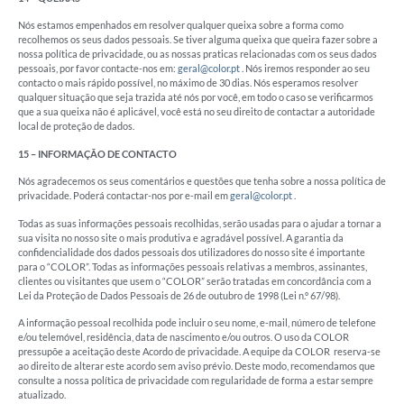
Nós estamos empenhados em resolver qualquer queixa sobre a forma como
recolhemos os seus dados pessoais. Se tiver alguma queixa que queira fazer sobre a
nossa política de privacidade, ou as nossas praticas relacionadas com os seus dados
pessoais, por favor contacte-nos em:
geral@color.pt
. Nós iremos responder ao seu
contacto o mais rápido possível, no máximo de 30 dias. Nós esperamos resolver
qualquer situação que seja trazida até nós por você, em todo o caso se verificarmos
que a sua queixa não é aplicável, você está no seu direito de contactar a autoridade
local de proteção de dados.
15 – INFORMAÇÃO DE CONTACTO
Nós agradecemos os seus comentários e questões que tenha sobre a nossa política de
privacidade. Poderá contactar-nos por e-mail em
geral@color.pt
.
Todas as suas informações pessoais recolhidas, serão usadas para o ajudar a tornar a
sua visita no nosso site o mais produtiva e agradável possível. A garantia da
confidencialidade dos dados pessoais dos utilizadores do nosso site é importante
para o “COLOR”. Todas as informações pessoais relativas a membros, assinantes,
clientes ou visitantes que usem o “COLOR” serão tratadas em concordância com a
Lei da Proteção de Dados Pessoais de 26 de outubro de 1998 (Lei n.º 67/98).
A informação pessoal recolhida pode incluir o seu nome, e-mail, número de telefone
e/ou telemóvel, residência, data de nascimento e/ou outros. O uso da COLOR
pressupõe a aceitação deste Acordo de privacidade. A equipe da COLOR reserva-se
ao direito de alterar este acordo sem aviso prévio. Deste modo, recomendamos que
consulte a nossa política de privacidade com regularidade de forma a estar sempre
atualizado.