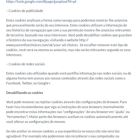
https://tools.google.com/dlpage/gaoptout?hl=pt
– Cookies de publicidade
Estes cookies analisam a forma como navega para podermos mostrar-lhe anúncios
que provavelmente serão do seu interesse. Estes cookies utilizam a informação do
seu histórico de navegação que com a sua permissão mostra-lhe anúncios relevantes
de terceiros, baseado nos seus interesses. Você pode desabilitar cookies que guardam
o histórico da sua navegação, visitando o website http://
www.youronlinechoices.com/uk/your-ad-choices . Se escolher remover este tipo de
cookies, você verá na mesma os anúncios, mas não serão relevantes segundo os seus
interesses.
– Cookies de redes sociais
Estes cookies são utilizados quando você partilha informação nas redes sociais, ou de
alguma forma tem acesso aos nossos conteúdos através das redes sociais como o
Facebook, Twitter, ou Google+.
Desabilitando os cookies
Você pode remover, ou rejeitar cookies através das configurações do browser. Para
fazer isso recomendamos que siga as instruções do seus browsers (normalmente
pode encontrar estas informações nas “configurações” do seu browser em “ajuda”, ou
“ferramentas”). Maior parte dos browsers aceitam os cookies automaticamente até
você alterar as configurações do mesmo.
Se não aceitar os nossos cookies, a sua experiência no nosso site não será tão
agradável. Por exemplo nós poderemos não reconhecer o seu computador, ou