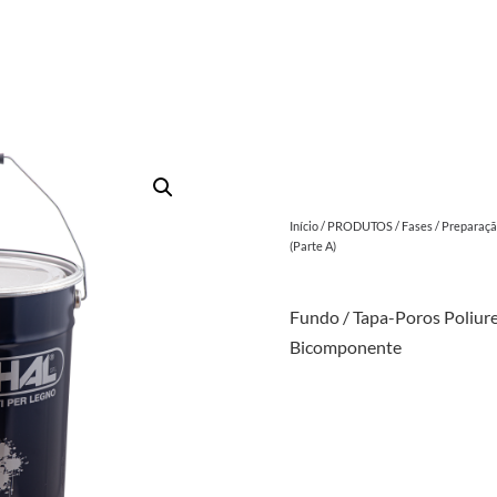
Início
/
PRODUTOS
/
Fases
/
Preparaç
(Parte A)
Fundo / Tapa-Poros Poliur
Bicomponente