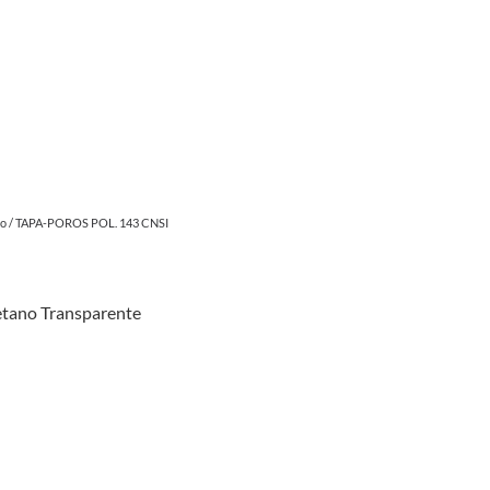
ão
/ TAPA-POROS POL. 143 CNSI
etano Transparente