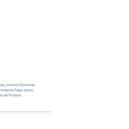
ses
,
Interior
,
Kemichal
,
Primários/Tapa-poros
,
po de Produto