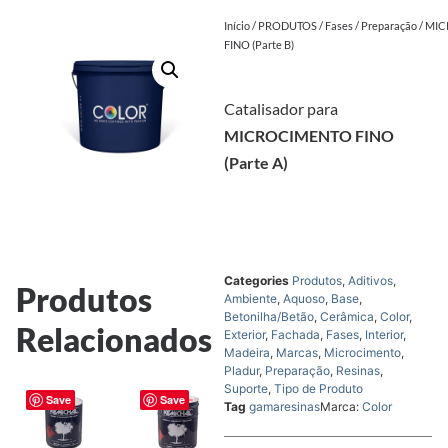
Início
/
PRODUTOS
/
Fases
/
Preparação
/ MI
FINO (Parte B)
Catalisador para
MICROCIMENTO FINO
(Parte A)
Categories
Produtos
,
Aditivos
,
Produtos
Ambiente
,
Aquoso
,
Base
,
Betonilha/Betão
,
Cerâmica
,
Color
,
Relacionados
Exterior
,
Fachada
,
Fases
,
Interior
,
Madeira
,
Marcas
,
Microcimento
,
Pladur
,
Preparação
,
Resinas
,
Suporte
,
Tipo de Produto
Save
Save
Tag
gamaresinas
Marca:
Color