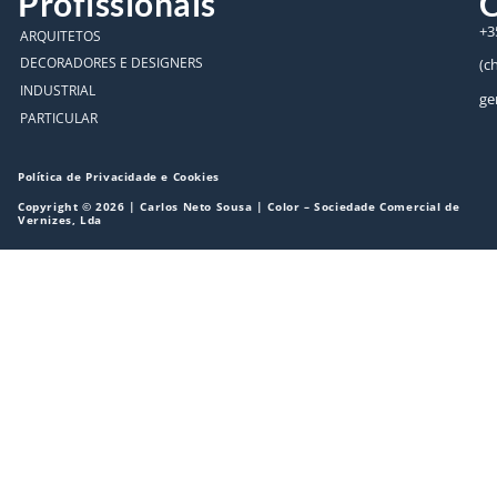
Profissionais
C
+3
ARQUITETOS
DECORADORES E DESIGNERS
(c
INDUSTRIAL
ge
PARTICULAR
Política de Privacidade e Cookies
Copyright © 2026 | Carlos Neto Sousa | Color – Sociedade Comercial de
Vernizes, Lda