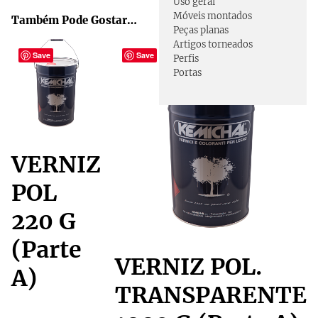
Uso geral
Móveis montados
Também Pode Gostar…
Peças planas
Artigos torneados
Save
Save
Perfis
Portas
VERNIZ
POL
220 G
(Parte
VERNIZ POL.
A)
TRANSPARENTE