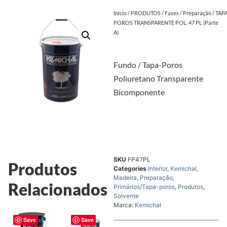
Início
/
PRODUTOS
/
Fases
/
Preparação
/ TAP
POROS TRANSPARENTE POL. 47 PL (Parte
A)
Fundo / Tapa-Poros
Poliuretano Transparente
Bicomponente
SKU
FP47PL
Produtos
Categories
Interior
,
Kemichal
,
Madeira
,
Preparação
,
Relacionados
Primários/Tapa-poros
,
Produtos
,
Solvente
Marca:
Kemichal
Save
Save