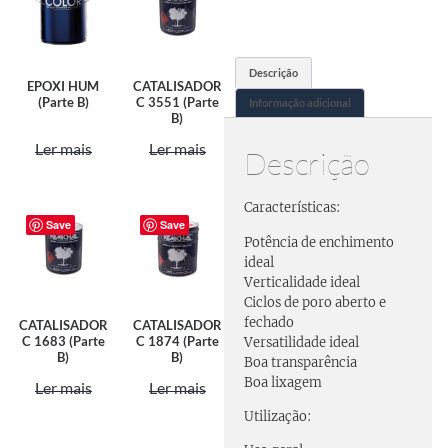
Descrição
EPOXI HUM
CATALISADOR
(Parte B)
C 3551 (Parte
Informação adicional
B)
Ler mais
Ler mais
Descrição
Características:
Save
Save
Potência de enchimento
ideal
Verticalidade ideal
Ciclos de poro aberto e
fechado
CATALISADOR
CATALISADOR
C 1683 (Parte
C 1874 (Parte
Versatilidade ideal
B)
B)
Boa transparência
Boa lixagem
Ler mais
Ler mais
Utilização: