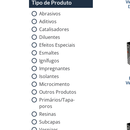
W
Tipo de Produto
Abrasivos
Aditivos
Catalisadores
Diluentes
Efeitos Especiais
Esmaltes
Ignífugos
Impregnantes
Isolantes
W
Microcimento
Outros Produtos
Primários/Tapa-
poros
Resinas
Subcapas
Vernizes