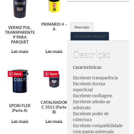
PRIMÁRIO 4 –
Descrição
VERNIZ POL.
A
TRANSPARENTE
Informação adicional
P PARA
PARQUET
Ler mais
Ler mais
Descrição
Características:
Save
Save
Excelente transparência
Excelente dureza
superficial
Excelente molhagem
Excelente adesão ao
CATALISADOR
EPOXI FLEX
C 3551 (Parte
substrato
(Parte A)
B)
Excelente poder de
cobertura
Ler mais
Ler mais
Excelente compatibilidade
com pastas universais