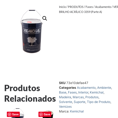
Início
/
PRODUTOS
/
Fases
/
Acabamento
/ VE
BRILHO ACRÍLICO 3359 (Parte A)
SKU
73e10defae47
Produtos
Categories
Acabamento
,
Ambiente
,
Base
,
Fases
,
Interior
,
Kemichal
,
Relacionados
Madeira
,
Marcas
,
Produtos
,
Solvente
,
Suporte
,
Tipo de Produto
,
Vernizes
Marca:
Kemichal
Save
Save