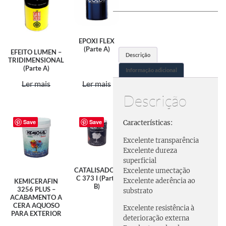
EPOXI FLEX
(Parte A)
EFEITO LUMEN –
Descrição
TRIDIMENSIONAL
(Parte A)
Informação adicional
Ler mais
Ler mais
Descrição
Save
Save
Características:
Excelente transparência
Excelente dureza
superficial
CATALISADOR
Excelente umectação
C 373 I (Parte
Excelente aderência ao
KEMICERAFIN
B)
3256 PLUS –
substrato
ACABAMENTO A
CERA AQUOSO
Excelente resistência à
PARA EXTERIOR
deterioração externa