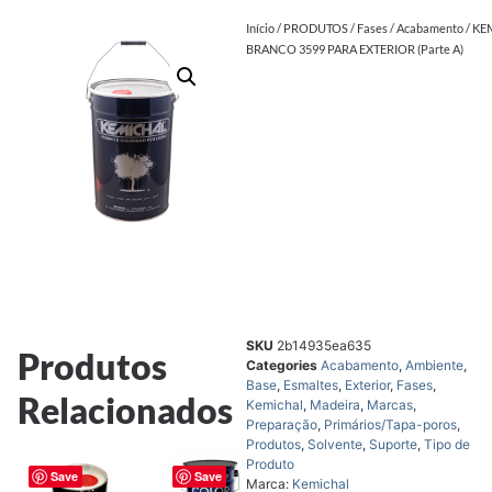
Início
/
PRODUTOS
/
Fases
/
Acabamento
/ KE
BRANCO 3599 PARA EXTERIOR (Parte A)
SKU
2b14935ea635
Produtos
Categories
Acabamento
,
Ambiente
,
Base
,
Esmaltes
,
Exterior
,
Fases
,
Relacionados
Kemichal
,
Madeira
,
Marcas
,
Preparação
,
Primários/Tapa-poros
,
Produtos
,
Solvente
,
Suporte
,
Tipo de
Produto
Save
Save
Marca:
Kemichal