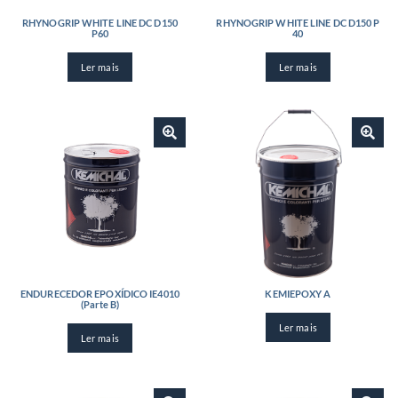
RHYNOGRIP WHITE LINE DC D150
RHYNOGRIP WHITE LINE DC D150 P
P60
40
Ler mais
Ler mais
ENDURECEDOR EPOXÍDICO IE4010
KEMIEPOXY A
(Parte B)
Ler mais
Ler mais