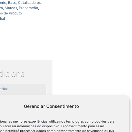
ente
,
Base
,
Catalisadores
,
ra
,
Marcas
,
Preparação
,
po de Produto
hal
dicional
erior
lvente
Gerenciar Consentimento
abamento
,
Preparação
deira
ionar as melhores experiências, utilizamos tecnologias como cookies para
ou acessar informações do dispositivo. O consentimento para essas
talisadores
 nos permitirá processar dados como comportamento de navegação ou IDs