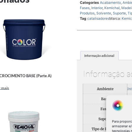
Categories
Acabamento
,
Ambi
Fases
,
Interior
,
Kemichal
,
Madei
Produtos
,
Solvente
,
Suporte
,
Ti
Tag
catalisadores
Marca:
Kemic
Informação adicional
Informação a
CROCIMENTO BASE (Parte A)
 mais
Ambiente
Int
Base
So
Fases
Ac
Suporte
Ma
Para proporc
armazenar e/
Tipo de Produto
Ca
tecnologias