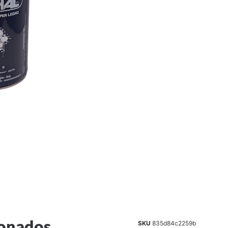
ionados
SKU
835d84c2259b