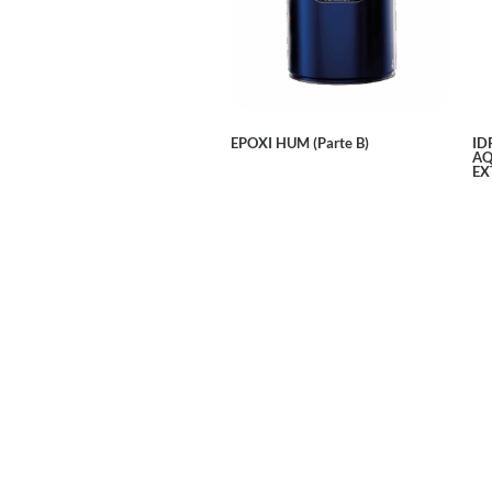
EPOXI HUM (Parte B)
ID
AQ
EX
Ler mais
Ler