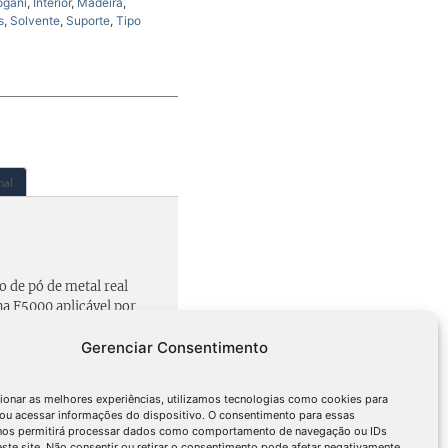
ogani
,
Interior
,
Madeira
,
s
,
Solvente
,
Suporte
,
Tipo
nal
o de pó de metal real
 F5000 aplicável por
es espátulas, permitindo
Gerenciar Consentimento
sponíveis em vários efeitos
res.
ionar as melhores experiências, utilizamos tecnologias como cookies para
ou acessar informações do dispositivo. O consentimento para essas
 nos permitirá processar dados como comportamento de navegação ou IDs
este site. Não consentir ou retirar o consentimento pode afetar negativamente