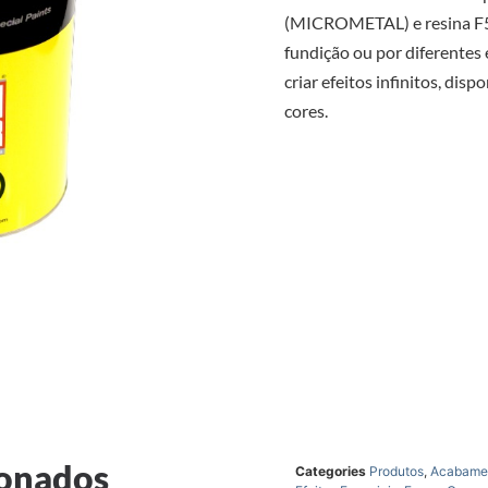
(MICROMETAL) e resina F5
fundição ou por diferentes
criar efeitos infinitos, disp
cores.
ionados
Categories
Produtos
,
Acabame