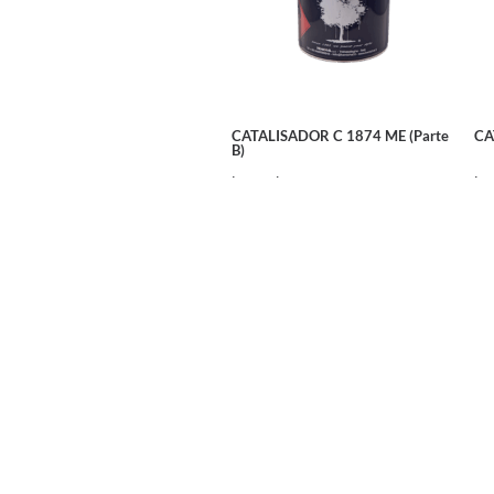
CATALISADOR C 1874 ME (Parte
CA
B)
Ler mais
Ler