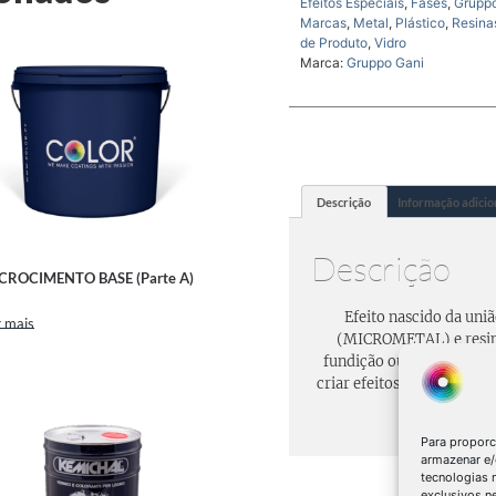
Efeitos Especiais
,
Fases
,
Grupp
Marcas
,
Metal
,
Plástico
,
Resina
de Produto
,
Vidro
Marca:
Gruppo Gani
Descrição
Informação adicio
Descrição
CROCIMENTO BASE (Parte A)
Efeito nascido da uniã
 mais
(MICROMETAL) e resina
fundição ou por diferent
criar efeitos infinitos, di
e co
Para proporc
armazenar e/
tecnologias
exclusivos n