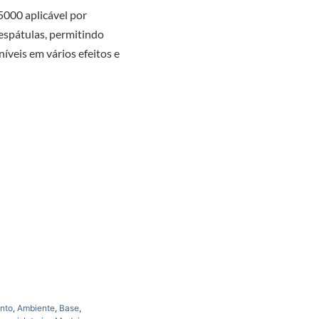
000 aplicável por
 espátulas, permitindo
oníveis em vários efeitos e
nto
,
Ambiente
,
Base
,