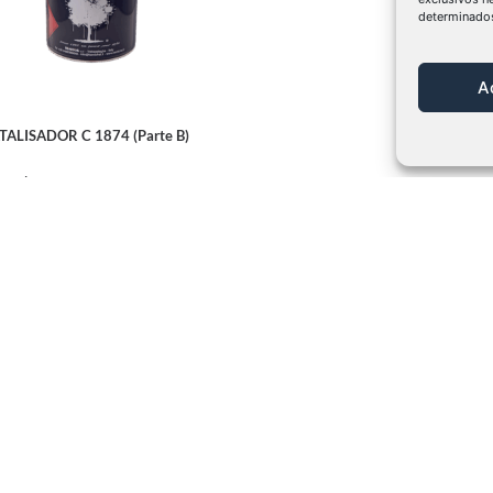
determinados
A
TALISADOR C 1874 (Parte B)
 mais
Marcas Representada