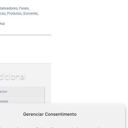
talisadores
,
Fases
,
cas
,
Produtos
,
Solvente
,
hal
dicional
erior
lvente
deira
Gerenciar Consentimento
talisadores