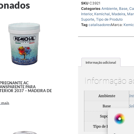
ionados
SKU
C3921
Categories
Ambiente
,
Base
,
Ca
Interior
,
Kemichal
,
Madeira
,
Mar
Suporte
,
Tipo de Produto
Tag
catalisadores
Marca:
Kemic
Informação adicional
Informação a
PREGNANTE AC
ANSPARENTE PARA
TERIOR 2037 – MADEIRA DE
Ambiente
Int
 mais
Base
So
Suporte
Ma
Tipo de Produto
Ca