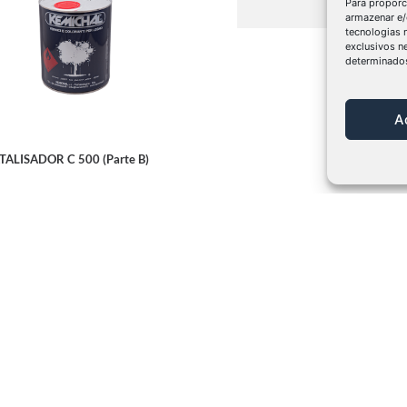
Para proporc
armazenar e/
tecnologias
exclusivos n
determinados
A
TALISADOR C 500 (Parte B)
 mais