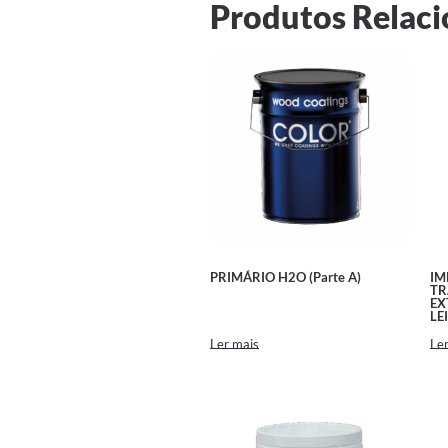
Produtos Relac
PRIMÁRIO H2O (Parte A)
IM
TR
EX
LEI
Ler mais
Ler