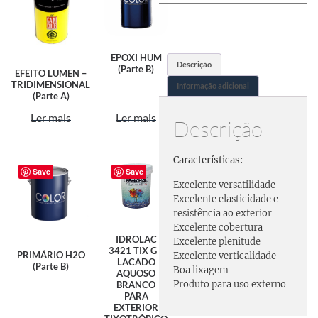
EPOXI HUM
Descrição
(Parte B)
EFEITO LUMEN –
TRIDIMENSIONAL
Informação adicional
(Parte A)
Ler mais
Ler mais
Descrição
Características:
Save
Save
Excelente versatilidade
Excelente elasticidade e
resistência ao exterior
Excelente cobertura
IDROLAC
Excelente plenitude
3421 TIX G –
PRIMÁRIO H2O
Excelente verticalidade
LACADO
(Parte B)
Boa lixagem
AQUOSO
Produto para uso externo
BRANCO
PARA
EXTERIOR