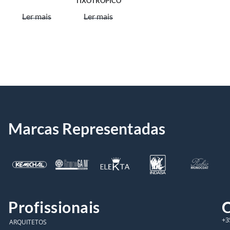
TIXOTRÓPICO
Ler mais
Ler mais
Marcas Representadas
Profissionais
C
+3
ARQUITETOS