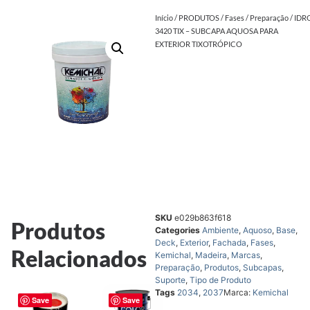
Início
/
PRODUTOS
/
Fases
/
Preparação
/ ID
3420 TIX – SUBCAPA AQUOSA PARA
EXTERIOR TIXOTRÓPICO
SKU
e029b863f618
Produtos
Categories
Ambiente
,
Aquoso
,
Base
,
Deck
,
Exterior
,
Fachada
,
Fases
,
Relacionados
Kemichal
,
Madeira
,
Marcas
,
Preparação
,
Produtos
,
Subcapas
,
Suporte
,
Tipo de Produto
Tags
2034
,
2037
Marca:
Kemichal
Save
Save