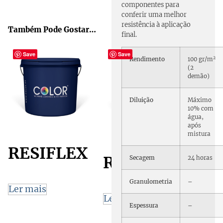
componentes para
conferir uma melhor
resistência à aplicação
Também Pode Gostar…
final.
Save
Save
2
Rendimento
100 gr/m
(2
demão)
Diluição
Máximo
10% com
água,
após
mistura
RESIFLEX
RESIMEDIO
Secagem
24 horas
Granulometria
–
Ler mais
Ler mais
Espessura
–