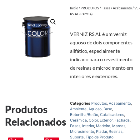
Início
/
PRODUTOS
/
Fases
/
Acabamento
/ VE
RS AL (Parte A)
VERNIZ RS AL é um verniz
aquoso de dois componentes
alifático, especialmente
indicado para o revestimento
de resinas e microcimento em
interiores e exteriores.
Categories
Produtos
,
Acabamento
,
Produtos
Ambiente
,
Aquoso
,
Base
,
Betonilha/Betão
,
Catalisadores
,
Relacionados
Cerâmica
,
Color
,
Exterior
,
Fachada
,
Fases
,
Interior
,
Madeira
,
Marcas
,
Microcimento
,
Pladur
,
Resinas
,
Suporte
,
Tipo de Produto