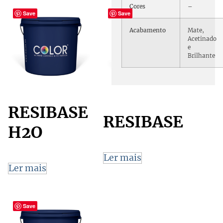
Cores
–
Save
Save
Acabamento
Mate,
Acetinado
e
Brilhante
RESIBASE
RESIBASE
H2O
Ler mais
Ler mais
Save