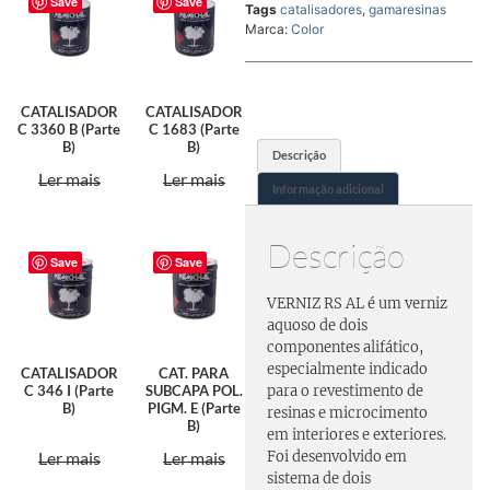
Save
Save
Tags
catalisadores
,
gamaresinas
Marca:
Color
CATALISADOR
CATALISADOR
C 3360 B (Parte
C 1683 (Parte
B)
B)
Descrição
Ler mais
Ler mais
Informação adicional
Descrição
Save
Save
VERNIZ RS AL é um verniz
aquoso de dois
componentes alifático,
especialmente indicado
CATALISADOR
CAT. PARA
C 346 I (Parte
SUBCAPA POL.
para o revestimento de
B)
PIGM. E (Parte
resinas e microcimento
B)
em interiores e exteriores.
Foi desenvolvido em
Ler mais
Ler mais
sistema de dois