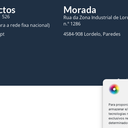
ctos
Morada
1 526
Rua da Zona Industrial de Lord
n.º 1286
a a rede fixa nacional)
.pt
4584-908 Lordelo, Paredes
Copyri
Para proporc
armazenar e/
tecnologias
exclusivos n
determinados