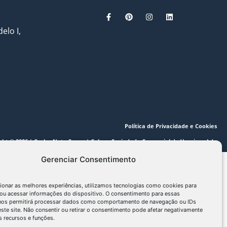
elo I,
Política de Privacidade e Cookies
ght © 2026 | Carlos Neto Sousa | Color – Sociedade Comercial de Vernizes, Lda
Gerenciar Consentimento
ionar as melhores experiências, utilizamos tecnologias como cookies para
ou acessar informações do dispositivo. O consentimento para essas
 nos permitirá processar dados como comportamento de navegação ou IDs
este site. Não consentir ou retirar o consentimento pode afetar negativamente
 recursos e funções.