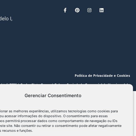
elo I,
Política de Privacidade e Cookies
ght © 2026 | Carlos Neto Sousa | Color – Sociedade Comercial de Vernizes, Lda
Gerenciar Consentimento
ionar as melhores experiências, utilizamos tecnologias como cookies para
ou acessar informações do dispositivo. O consentimento para essas
 nos permitirá processar dados como comportamento de navegação ou IDs
este site. Não consentir ou retirar o consentimento pode afetar negativamente
 recursos e funções.