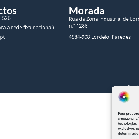
ctos
Morada
1 526
Rua da Zona Industrial de Lord
n.º 1286
a a rede fixa nacional)
.pt
4584-908 Lordelo, Paredes
Copyri
Para proporc
armazenar e/
tecnologias
exclusivos n
determinados